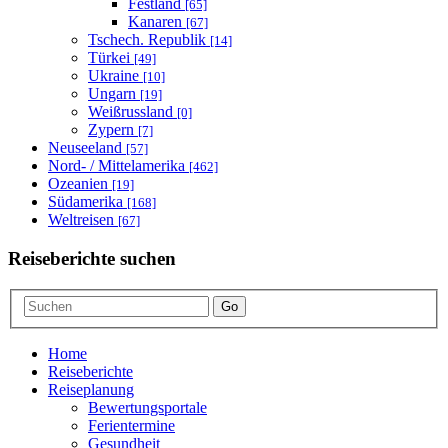
Festland
[65]
Kanaren
[67]
Tschech. Republik
[14]
Türkei
[49]
Ukraine
[10]
Ungarn
[19]
Weißrussland
[0]
Zypern
[7]
Neuseeland
[57]
Nord- / Mittelamerika
[462]
Ozeanien
[19]
Südamerika
[168]
Weltreisen
[67]
Reiseberichte suchen
Go
Home
Reiseberichte
Reiseplanung
Bewertungsportale
Ferientermine
Gesundheit