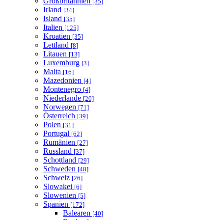
Großbritannien
[35]
Irland
[34]
Island
[35]
Italien
[125]
Kroatien
[35]
Lettland
[8]
Litauen
[13]
Luxemburg
[3]
Malta
[16]
Mazedonien
[4]
Montenegro
[4]
Niederlande
[20]
Norwegen
[71]
Österreich
[39]
Polen
[31]
Portugal
[62]
Rumänien
[27]
Russland
[37]
Schottland
[29]
Schweden
[48]
Schweiz
[26]
Slowakei
[6]
Slowenien
[5]
Spanien
[172]
Balearen
[40]