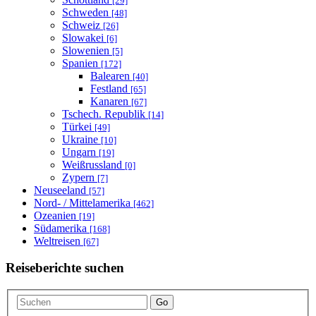
[29]
Schweden
[48]
Schweiz
[26]
Slowakei
[6]
Slowenien
[5]
Spanien
[172]
Balearen
[40]
Festland
[65]
Kanaren
[67]
Tschech. Republik
[14]
Türkei
[49]
Ukraine
[10]
Ungarn
[19]
Weißrussland
[0]
Zypern
[7]
Neuseeland
[57]
Nord- / Mittelamerika
[462]
Ozeanien
[19]
Südamerika
[168]
Weltreisen
[67]
Reiseberichte suchen
Go