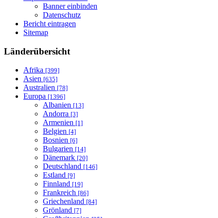
Banner einbinden
Datenschutz
Bericht eintragen
Sitemap
Länderübersicht
Afrika
[399]
Asien
[635]
Australien
[78]
Europa
[1396]
Albanien
[13]
Andorra
[3]
Armenien
[1]
Belgien
[4]
Bosnien
[6]
Bulgarien
[14]
Dänemark
[20]
Deutschland
[146]
Estland
[9]
Finnland
[19]
Frankreich
[86]
Griechenland
[84]
Grönland
[7]