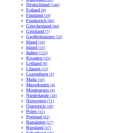
Deutschland
[146]
Estland
[9]
Finnland
[19]
Frankreich
[86]
Griechenland
[84]
Grönland
[7]
Großbritannien
[35]
Irland
[34]
Island
[35]
Italien
[125]
Kroatien
[35]
Lettland
[8]
Litauen
[13]
Luxemburg
[3]
Malta
[16]
Mazedonien
[4]
Montenegro
[4]
Niederlande
[20]
Norwegen
[71]
Österreich
[39]
Polen
[31]
Portugal
[62]
Rumänien
[27]
Russland
[37]
Schottland