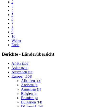
2
3
4
5
6
7
8
9
10
Weiter
Ende
Berichte - Länderübersicht
Afrika
[399]
Asien
[635]
Australien
[78]
Europa
[1396]
Albanien
[13]
Andorra
[3]
Armenien
[1]
Belgien
[4]
Bosnien
[6]
Bulgarien
[14]
Dänemark
[20]