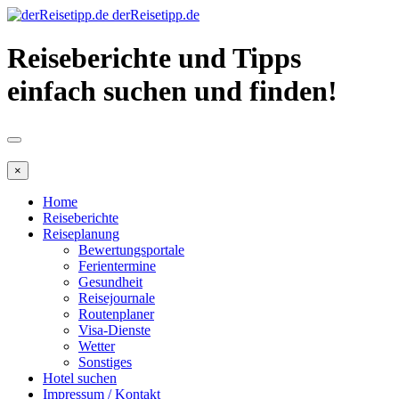
derReisetipp.de
Reiseberichte und Tipps
einfach suchen und finden!
×
Home
Reiseberichte
Reiseplanung
Bewertungsportale
Ferientermine
Gesundheit
Reisejournale
Routenplaner
Visa-Dienste
Wetter
Sonstiges
Hotel suchen
Impressum / Kontakt