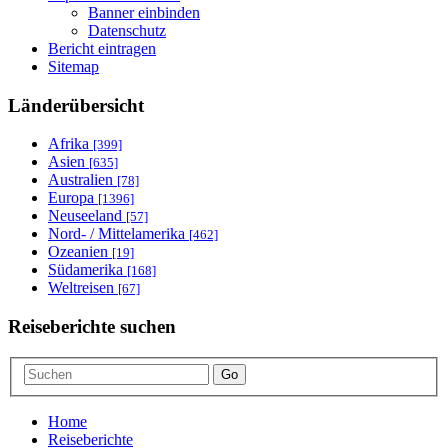
Banner einbinden
Datenschutz
Bericht eintragen
Sitemap
Länderübersicht
Afrika
[399]
Asien
[635]
Australien
[78]
Europa
[1396]
Neuseeland
[57]
Nord- / Mittelamerika
[462]
Ozeanien
[19]
Südamerika
[168]
Weltreisen
[67]
Reiseberichte suchen
Go
Home
Reiseberichte