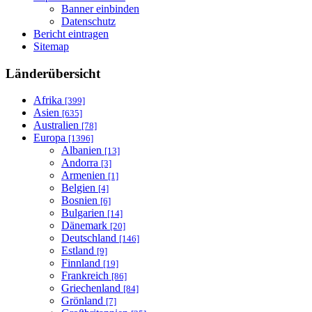
Banner einbinden
Datenschutz
Bericht eintragen
Sitemap
Länderübersicht
Afrika
[399]
Asien
[635]
Australien
[78]
Europa
[1396]
Albanien
[13]
Andorra
[3]
Armenien
[1]
Belgien
[4]
Bosnien
[6]
Bulgarien
[14]
Dänemark
[20]
Deutschland
[146]
Estland
[9]
Finnland
[19]
Frankreich
[86]
Griechenland
[84]
Grönland
[7]