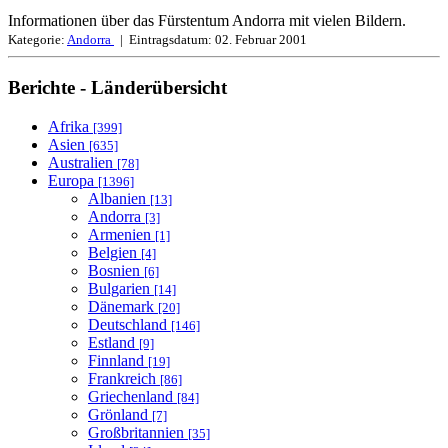
Informationen über das Fürstentum Andorra mit vielen Bildern.
Kategorie:
Andorra
| Eintragsdatum:
02. Februar 2001
Berichte - Länderübersicht
Afrika
[399]
Asien
[635]
Australien
[78]
Europa
[1396]
Albanien
[13]
Andorra
[3]
Armenien
[1]
Belgien
[4]
Bosnien
[6]
Bulgarien
[14]
Dänemark
[20]
Deutschland
[146]
Estland
[9]
Finnland
[19]
Frankreich
[86]
Griechenland
[84]
Grönland
[7]
Großbritannien
[35]