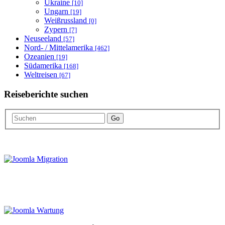
Ukraine
[10]
Ungarn
[19]
Weißrussland
[0]
Zypern
[7]
Neuseeland
[57]
Nord- / Mittelamerika
[462]
Ozeanien
[19]
Südamerika
[168]
Weltreisen
[67]
Reiseberichte suchen
Go