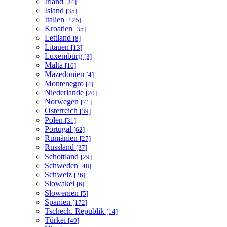
Irland
[34]
Island
[35]
Italien
[125]
Kroatien
[35]
Lettland
[8]
Litauen
[13]
Luxemburg
[3]
Malta
[16]
Mazedonien
[4]
Montenegro
[4]
Niederlande
[20]
Norwegen
[71]
Österreich
[39]
Polen
[31]
Portugal
[62]
Rumänien
[27]
Russland
[37]
Schottland
[29]
Schweden
[48]
Schweiz
[26]
Slowakei
[6]
Slowenien
[5]
Spanien
[172]
Tschech. Republik
[14]
Türkei
[49]