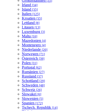
Großbritannien
[35]
Irland
[34]
Island
[35]
Italien
[125]
Kroatien
[35]
Lettland
[8]
Litauen
[13]
Luxemburg
[3]
Malta
[16]
Mazedonien
[4]
Montenegro
[4]
Niederlande
[20]
Norwegen
[71]
Österreich
[39]
Polen
[31]
Portugal
[62]
Rumänien
[27]
Russland
[37]
Schottland
[29]
Schweden
[48]
Schweiz
[26]
Slowakei
[6]
Slowenien
[5]
Spanien
[172]
Tschech. Republik
[14]