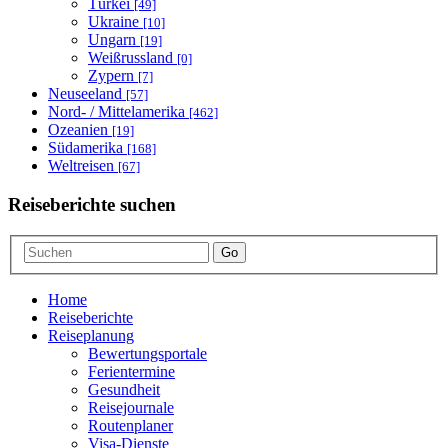
Türkei
[49]
Ukraine
[10]
Ungarn
[19]
Weißrussland
[0]
Zypern
[7]
Neuseeland
[57]
Nord- / Mittelamerika
[462]
Ozeanien
[19]
Südamerika
[168]
Weltreisen
[67]
Reiseberichte suchen
Go
Home
Reiseberichte
Reiseplanung
Bewertungsportale
Ferientermine
Gesundheit
Reisejournale
Routenplaner
Visa-Dienste