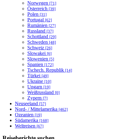
Norwegen
[71]
Österreich
[39]
Polen
[31]
Portugal
[62]
Rumänien
[27]
Russland
[37]
Schottland
[29]
Schweden
[48]
Schweiz
[26]
Slowakei
[6]
Slowenien
[5]
Spanien
[172]
Tschech. Republik
[14]
Türkei
[49]
Ukraine
[10]
Ungarn
[19]
Weißrussland
[0]
Zypern
[7]
Neuseeland
[57]
Nord- / Mittelamerika
[462]
Ozeanien
[19]
Südamerika
[168]
Weltreisen
[67]
Reiseberichte suchen