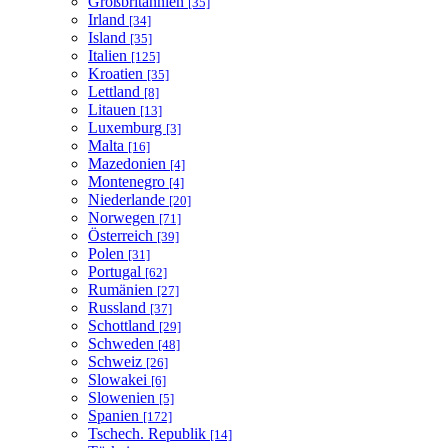
Großbritannien
[35]
Irland
[34]
Island
[35]
Italien
[125]
Kroatien
[35]
Lettland
[8]
Litauen
[13]
Luxemburg
[3]
Malta
[16]
Mazedonien
[4]
Montenegro
[4]
Niederlande
[20]
Norwegen
[71]
Österreich
[39]
Polen
[31]
Portugal
[62]
Rumänien
[27]
Russland
[37]
Schottland
[29]
Schweden
[48]
Schweiz
[26]
Slowakei
[6]
Slowenien
[5]
Spanien
[172]
Tschech. Republik
[14]