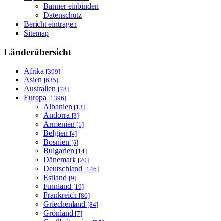
Banner einbinden
Datenschutz
Bericht eintragen
Sitemap
Länderübersicht
Afrika
[399]
Asien
[635]
Australien
[78]
Europa
[1396]
Albanien
[13]
Andorra
[3]
Armenien
[1]
Belgien
[4]
Bosnien
[6]
Bulgarien
[14]
Dänemark
[20]
Deutschland
[146]
Estland
[9]
Finnland
[19]
Frankreich
[86]
Griechenland
[84]
Grönland
[7]