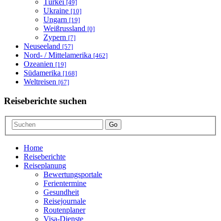
Türkei
[49]
Ukraine
[10]
Ungarn
[19]
Weißrussland
[0]
Zypern
[7]
Neuseeland
[57]
Nord- / Mittelamerika
[462]
Ozeanien
[19]
Südamerika
[168]
Weltreisen
[67]
Reiseberichte suchen
Go
Home
Reiseberichte
Reiseplanung
Bewertungsportale
Ferientermine
Gesundheit
Reisejournale
Routenplaner
Visa-Dienste