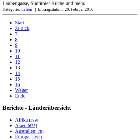
Laubengasse, Südtiroler Küche und mehr.
Kategorie:
Italien
| Eintragsdatum:
20. Februar 2016
Start
Zurück
7
8
9
10
11
12
13
14
15
16
Weiter
Ende
Berichte - Länderübersicht
Afrika
[399]
Asien
[635]
Australien
[78]
Europa
[1396]