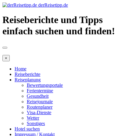
derReisetipp.de
Reiseberichte und Tipps
einfach suchen und finden!
×
Home
Reiseberichte
Reiseplanung
Bewertungsportale
Ferientermine
Gesundheit
Reisejournale
Routenplaner
Visa-Dienste
Wetter
Sonstiges
Hotel suchen
Impressum / Kontakt