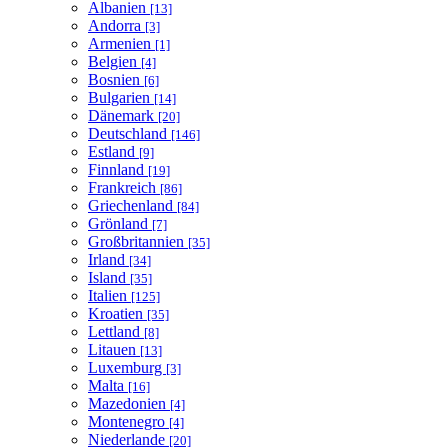
Albanien
[13]
Andorra
[3]
Armenien
[1]
Belgien
[4]
Bosnien
[6]
Bulgarien
[14]
Dänemark
[20]
Deutschland
[146]
Estland
[9]
Finnland
[19]
Frankreich
[86]
Griechenland
[84]
Grönland
[7]
Großbritannien
[35]
Irland
[34]
Island
[35]
Italien
[125]
Kroatien
[35]
Lettland
[8]
Litauen
[13]
Luxemburg
[3]
Malta
[16]
Mazedonien
[4]
Montenegro
[4]
Niederlande
[20]