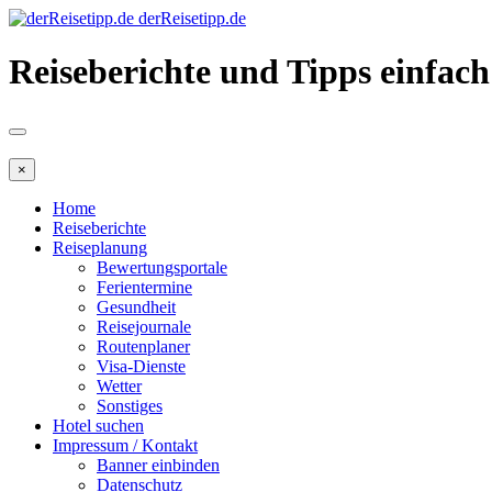
derReisetipp.de
Reiseberichte und Tipps einfach
×
Home
Reiseberichte
Reiseplanung
Bewertungsportale
Ferientermine
Gesundheit
Reisejournale
Routenplaner
Visa-Dienste
Wetter
Sonstiges
Hotel suchen
Impressum / Kontakt
Banner einbinden
Datenschutz