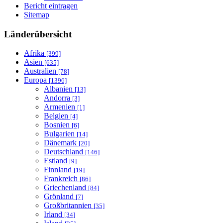
Bericht eintragen
Sitemap
Länderübersicht
Afrika
[399]
Asien
[635]
Australien
[78]
Europa
[1396]
Albanien
[13]
Andorra
[3]
Armenien
[1]
Belgien
[4]
Bosnien
[6]
Bulgarien
[14]
Dänemark
[20]
Deutschland
[146]
Estland
[9]
Finnland
[19]
Frankreich
[86]
Griechenland
[84]
Grönland
[7]
Großbritannien
[35]
Irland
[34]