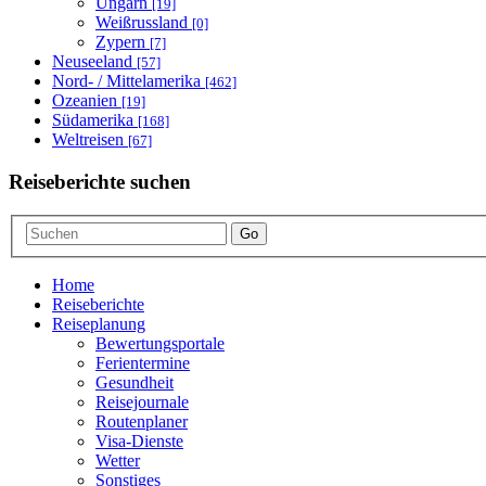
Ungarn
[19]
Weißrussland
[0]
Zypern
[7]
Neuseeland
[57]
Nord- / Mittelamerika
[462]
Ozeanien
[19]
Südamerika
[168]
Weltreisen
[67]
Reiseberichte suchen
Go
Home
Reiseberichte
Reiseplanung
Bewertungsportale
Ferientermine
Gesundheit
Reisejournale
Routenplaner
Visa-Dienste
Wetter
Sonstiges