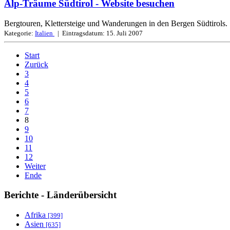
Alp-Träume Südtirol
- Website besuchen
Bergtouren, Klettersteige und Wanderungen in den Bergen Südtirols.
Kategorie:
Italien
| Eintragsdatum:
15. Juli 2007
Start
Zurück
3
4
5
6
7
8
9
10
11
12
Weiter
Ende
Berichte - Länderübersicht
Afrika
[399]
Asien
[635]