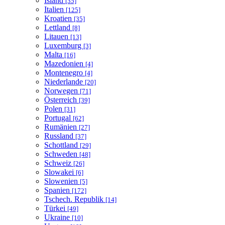
Island
[35]
Italien
[125]
Kroatien
[35]
Lettland
[8]
Litauen
[13]
Luxemburg
[3]
Malta
[16]
Mazedonien
[4]
Montenegro
[4]
Niederlande
[20]
Norwegen
[71]
Österreich
[39]
Polen
[31]
Portugal
[62]
Rumänien
[27]
Russland
[37]
Schottland
[29]
Schweden
[48]
Schweiz
[26]
Slowakei
[6]
Slowenien
[5]
Spanien
[172]
Tschech. Republik
[14]
Türkei
[49]
Ukraine
[10]