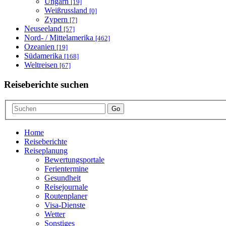
Ungarn
[19]
Weißrussland
[0]
Zypern
[7]
Neuseeland
[57]
Nord- / Mittelamerika
[462]
Ozeanien
[19]
Südamerika
[168]
Weltreisen
[67]
Reiseberichte suchen
Go
Home
Reiseberichte
Reiseplanung
Bewertungsportale
Ferientermine
Gesundheit
Reisejournale
Routenplaner
Visa-Dienste
Wetter
Sonstiges