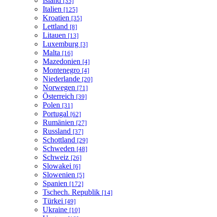
Island
[35]
Italien
[125]
Kroatien
[35]
Lettland
[8]
Litauen
[13]
Luxemburg
[3]
Malta
[16]
Mazedonien
[4]
Montenegro
[4]
Niederlande
[20]
Norwegen
[71]
Österreich
[39]
Polen
[31]
Portugal
[62]
Rumänien
[27]
Russland
[37]
Schottland
[29]
Schweden
[48]
Schweiz
[26]
Slowakei
[6]
Slowenien
[5]
Spanien
[172]
Tschech. Republik
[14]
Türkei
[49]
Ukraine
[10]