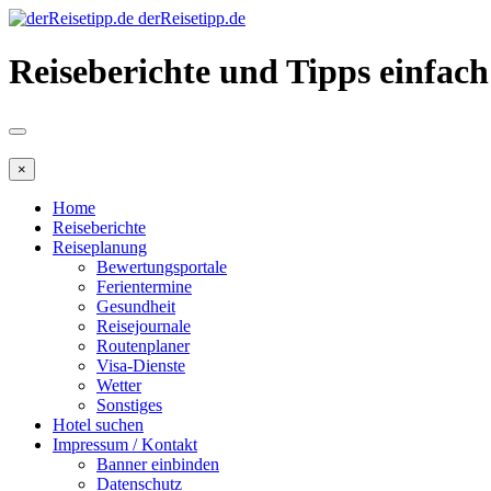
derReisetipp.de
Reiseberichte und Tipps einfach
×
Home
Reiseberichte
Reiseplanung
Bewertungsportale
Ferientermine
Gesundheit
Reisejournale
Routenplaner
Visa-Dienste
Wetter
Sonstiges
Hotel suchen
Impressum / Kontakt
Banner einbinden
Datenschutz