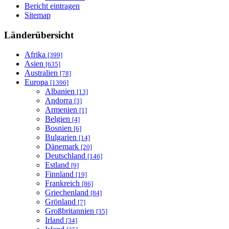
Bericht eintragen
Sitemap
Länderübersicht
Afrika
[399]
Asien
[635]
Australien
[78]
Europa
[1396]
Albanien
[13]
Andorra
[3]
Armenien
[1]
Belgien
[4]
Bosnien
[6]
Bulgarien
[14]
Dänemark
[20]
Deutschland
[146]
Estland
[9]
Finnland
[19]
Frankreich
[86]
Griechenland
[84]
Grönland
[7]
Großbritannien
[35]
Irland
[34]