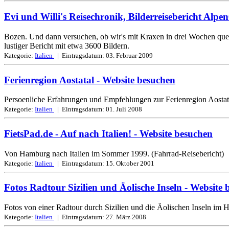
Evi und Willi's Reisechronik, Bilderreisebericht Alpe
Bozen. Und dann versuchen, ob wir's mit Kraxen in drei Wochen quer ü
lustiger Bericht mit etwa 3600 Bildern.
Kategorie:
Italien
| Eintragsdatum:
03. Februar 2009
Ferienregion Aostatal
- Website besuchen
Persoenliche Erfahrungen und Empfehlungen zur Ferienregion Aostatal
Kategorie:
Italien
| Eintragsdatum:
01. Juli 2008
FietsPad.de - Auf nach Italien!
- Website besuchen
Von Hamburg nach Italien im Sommer 1999. (Fahrrad-Reisebericht)
Kategorie:
Italien
| Eintragsdatum:
15. Oktober 2001
Fotos Radtour Sizilien und Äolische Inseln
- Website 
Fotos von einer Radtour durch Sizilien und die Äolischen Inseln im H
Kategorie:
Italien
| Eintragsdatum:
27. März 2008