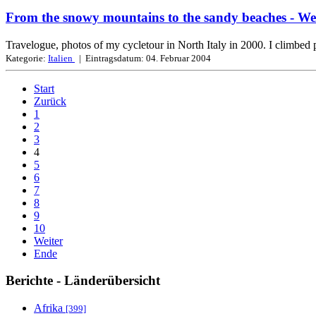
From the snowy mountains to the sandy beaches
- We
Travelogue, photos of my cycletour in North Italy in 2000. I climbed
Kategorie:
Italien
| Eintragsdatum:
04. Februar 2004
Start
Zurück
1
2
3
4
5
6
7
8
9
10
Weiter
Ende
Berichte - Länderübersicht
Afrika
[399]