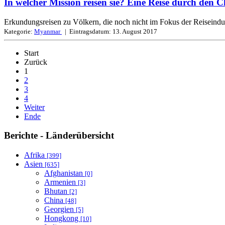
In welcher Mission reisen sie? Eine Reise durch den 
Erkundungsreisen zu Völkern, die noch nicht im Fokus der Reiseindus
Kategorie:
Myanmar
| Eintragsdatum:
13. August 2017
Start
Zurück
1
2
3
4
Weiter
Ende
Berichte - Länderübersicht
Afrika
[399]
Asien
[635]
Afghanistan
[0]
Armenien
[3]
Bhutan
[2]
China
[48]
Georgien
[5]
Hongkong
[10]