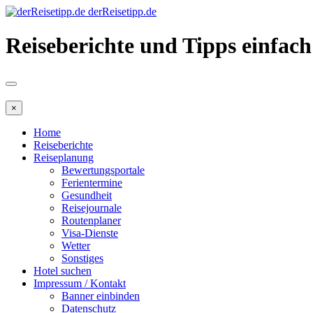
derReisetipp.de
Reiseberichte und Tipps einfach
×
Home
Reiseberichte
Reiseplanung
Bewertungsportale
Ferientermine
Gesundheit
Reisejournale
Routenplaner
Visa-Dienste
Wetter
Sonstiges
Hotel suchen
Impressum / Kontakt
Banner einbinden
Datenschutz