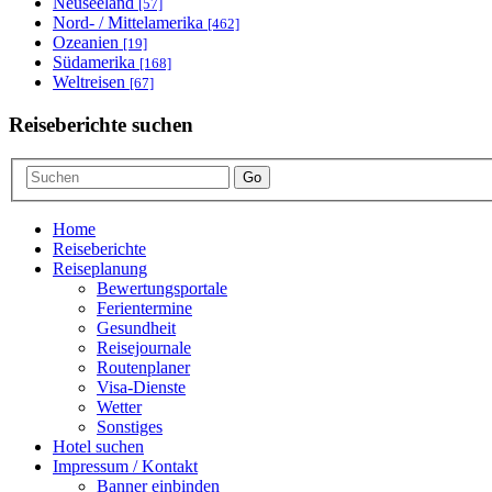
Neuseeland
[57]
Nord- / Mittelamerika
[462]
Ozeanien
[19]
Südamerika
[168]
Weltreisen
[67]
Reiseberichte suchen
Go
Home
Reiseberichte
Reiseplanung
Bewertungsportale
Ferientermine
Gesundheit
Reisejournale
Routenplaner
Visa-Dienste
Wetter
Sonstiges
Hotel suchen
Impressum / Kontakt
Banner einbinden