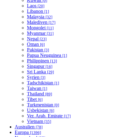
Kuwait
[0]
Laos
[20]
Libanon
[1]
Malaysia
[32]
Malediven
[17]
Mongolei
[11]
Myanmar
[31]
Nepal
[23]
Oman
[6]
Pakistan
[3]
Papua Neuguinea
[1]
Philippinen
[13]
Singapur
[16]
Sri Lanka
[29]
Syrien
[3]
Tadschikistan
[1]
Taiwan
[1]
Thailand
[89]
Tibet
[6]
Turkmenistan
[0]
Usbekistan
[6]
Ver. Arab. Emirate
[17]
Vietnam
[35]
Australien
[78]
Europa
[1396]