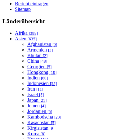
Bericht eintragen
Sitemap
Länderübersicht
Afrika
[399]
Asien
[635]
Afghanistan
[0]
Armenien
[3]
Bhutan
[2]
China
[48]
Georgien
[5]
Hongkong
[10]
Indien
[60]
Indonesien
[55]
Iran
[11]
Israel
[5]
Japan
[21]
Jemen
[4]
Jordanien
[5]
Kambodscha
[23]
Kasachstan
[5]
Kirgisistan
[9]
Korea
[8]