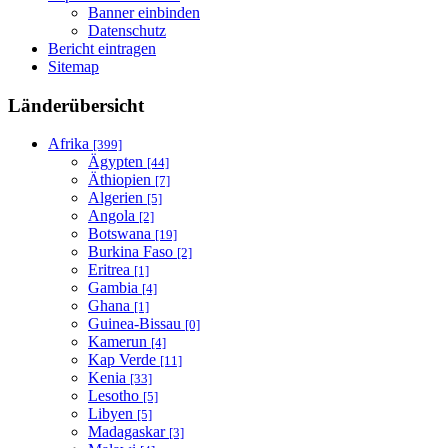
Banner einbinden
Datenschutz
Bericht eintragen
Sitemap
Länderübersicht
Afrika
[399]
Ägypten
[44]
Äthiopien
[7]
Algerien
[5]
Angola
[2]
Botswana
[19]
Burkina Faso
[2]
Eritrea
[1]
Gambia
[4]
Ghana
[1]
Guinea-Bissau
[0]
Kamerun
[4]
Kap Verde
[11]
Kenia
[33]
Lesotho
[5]
Libyen
[5]
Madagaskar
[3]