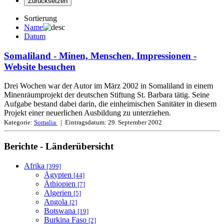
Sortierung
Name
Datum
Somaliland - Minen, Menschen, Impressionen
-
Website besuchen
Drei Wochen war der Autor im März 2002 in Somaliland in einem
Minenräumprojekt der deutschen Stiftung St. Barbara tätig. Seine
Aufgabe bestand dabei darin, die einheimischen Sanitäter in diesem
Projekt einer neuerlichen Ausbildung zu unterziehen.
Kategorie:
Somalia
| Eintragsdatum:
29. September 2002
Berichte - Länderübersicht
Afrika
[399]
Ägypten
[44]
Äthiopien
[7]
Algerien
[5]
Angola
[2]
Botswana
[19]
Burkina Faso
[2]