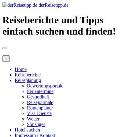
derReisetipp.de
Reiseberichte und Tipps
einfach suchen und finden!
×
Home
Reiseberichte
Reiseplanung
Bewertungsportale
Ferientermine
Gesundheit
Reisejournale
Routenplaner
Visa-Dienste
Wetter
Sonstiges
Hotel suchen
Impressum / Kontakt