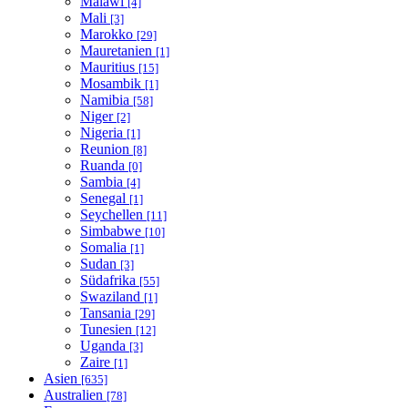
Malawi
[4]
Mali
[3]
Marokko
[29]
Mauretanien
[1]
Mauritius
[15]
Mosambik
[1]
Namibia
[58]
Niger
[2]
Nigeria
[1]
Reunion
[8]
Ruanda
[0]
Sambia
[4]
Senegal
[1]
Seychellen
[11]
Simbabwe
[10]
Somalia
[1]
Sudan
[3]
Südafrika
[55]
Swaziland
[1]
Tansania
[29]
Tunesien
[12]
Uganda
[3]
Zaire
[1]
Asien
[635]
Australien
[78]