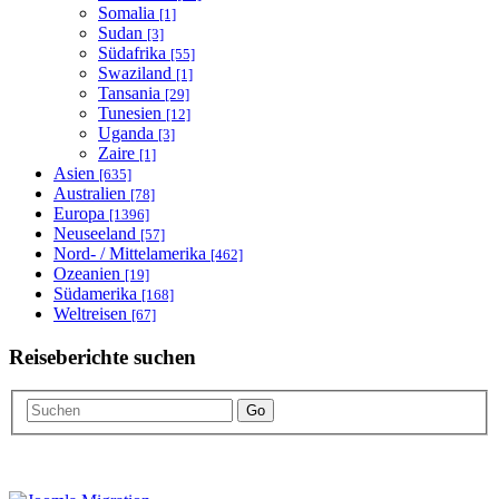
Somalia
[1]
Sudan
[3]
Südafrika
[55]
Swaziland
[1]
Tansania
[29]
Tunesien
[12]
Uganda
[3]
Zaire
[1]
Asien
[635]
Australien
[78]
Europa
[1396]
Neuseeland
[57]
Nord- / Mittelamerika
[462]
Ozeanien
[19]
Südamerika
[168]
Weltreisen
[67]
Reiseberichte suchen
Go