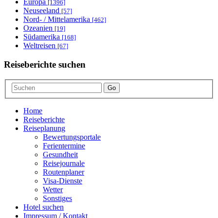
Europa
[1396]
Neuseeland
[57]
Nord- / Mittelamerika
[462]
Ozeanien
[19]
Südamerika
[168]
Weltreisen
[67]
Reiseberichte suchen
Go
Home
Reiseberichte
Reiseplanung
Bewertungsportale
Ferientermine
Gesundheit
Reisejournale
Routenplaner
Visa-Dienste
Wetter
Sonstiges
Hotel suchen
Impressum / Kontakt