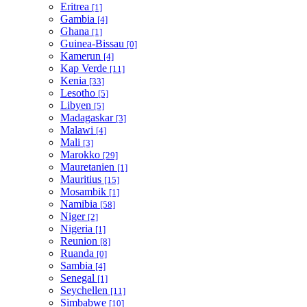
Eritrea
[1]
Gambia
[4]
Ghana
[1]
Guinea-Bissau
[0]
Kamerun
[4]
Kap Verde
[11]
Kenia
[33]
Lesotho
[5]
Libyen
[5]
Madagaskar
[3]
Malawi
[4]
Mali
[3]
Marokko
[29]
Mauretanien
[1]
Mauritius
[15]
Mosambik
[1]
Namibia
[58]
Niger
[2]
Nigeria
[1]
Reunion
[8]
Ruanda
[0]
Sambia
[4]
Senegal
[1]
Seychellen
[11]
Simbabwe
[10]