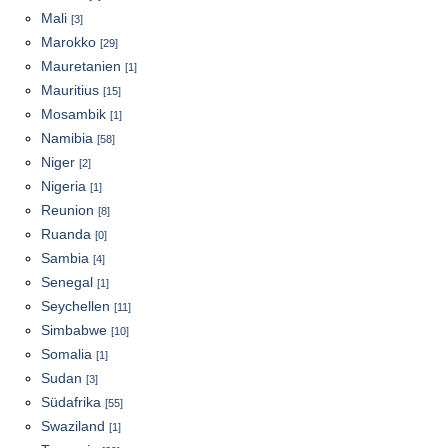
Mali
[3]
Marokko
[29]
Mauretanien
[1]
Mauritius
[15]
Mosambik
[1]
Namibia
[58]
Niger
[2]
Nigeria
[1]
Reunion
[8]
Ruanda
[0]
Sambia
[4]
Senegal
[1]
Seychellen
[11]
Simbabwe
[10]
Somalia
[1]
Sudan
[3]
Südafrika
[55]
Swaziland
[1]