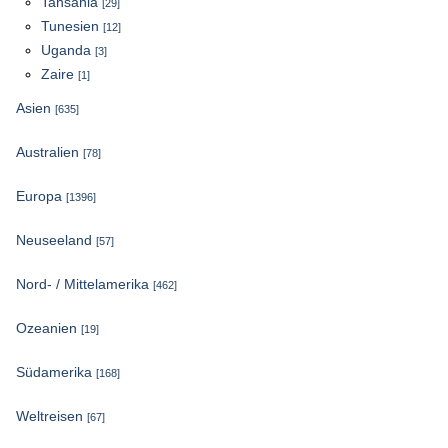
Tansania
[29]
Tunesien
[12]
Uganda
[3]
Zaire
[1]
Asien
[635]
Australien
[78]
Europa
[1396]
Neuseeland
[57]
Nord- / Mittelamerika
[462]
Ozeanien
[19]
Südamerika
[168]
Weltreisen
[67]