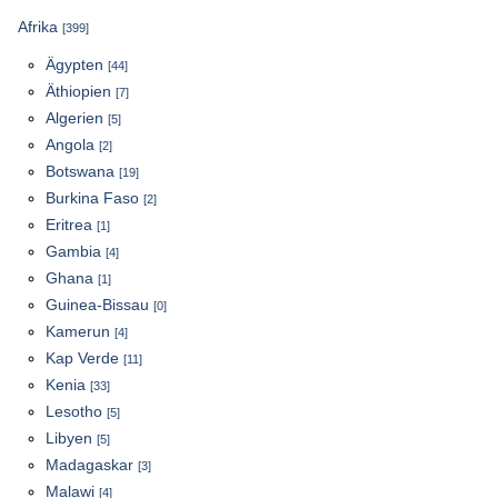
Afrika
[399]
Ägypten
[44]
Äthiopien
[7]
Algerien
[5]
Angola
[2]
Botswana
[19]
Burkina Faso
[2]
Eritrea
[1]
Gambia
[4]
Ghana
[1]
Guinea-Bissau
[0]
Kamerun
[4]
Kap Verde
[11]
Kenia
[33]
Lesotho
[5]
Libyen
[5]
Madagaskar
[3]
Malawi
[4]