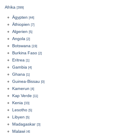
Afrika
[399]
Ägypten
[44]
Äthiopien
[7]
Algerien
[5]
Angola
[2]
Botswana
[19]
Burkina Faso
[2]
Eritrea
[1]
Gambia
[4]
Ghana
[1]
Guinea-Bissau
[0]
Kamerun
[4]
Kap Verde
[11]
Kenia
[33]
Lesotho
[5]
Libyen
[5]
Madagaskar
[3]
Malawi
[4]