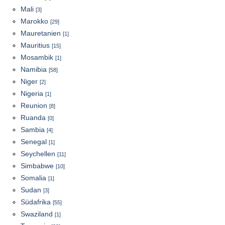
Mali
[3]
Marokko
[29]
Mauretanien
[1]
Mauritius
[15]
Mosambik
[1]
Namibia
[58]
Niger
[2]
Nigeria
[1]
Reunion
[8]
Ruanda
[0]
Sambia
[4]
Senegal
[1]
Seychellen
[11]
Simbabwe
[10]
Somalia
[1]
Sudan
[3]
Südafrika
[55]
Swaziland
[1]