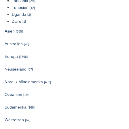
Tansania
[29]
Tunesien
[12]
Uganda
[3]
Zaire
[1]
Asien
[635]
Australien
[78]
Europa
[1396]
Neuseeland
[57]
Nord- / Mittelamerika
[462]
Ozeanien
[19]
Südamerika
[168]
Weltreisen
[67]