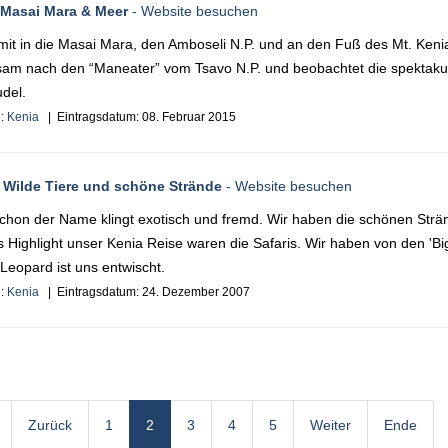
 Masai Mara & Meer
- Website besuchen
it in die Masai Mara, den Amboseli N.P. und an den Fuß des Mt. Kenia
am nach den “Maneater” vom Tsavo N.P. und beobachtet die spektaku
del.
e:
Kenia
| Eintragsdatum:
08. Februar 2015
 Wilde Tiere und schöne Strände
- Website besuchen
schon der Name klingt exotisch und fremd. Wir haben die schönen Str
 Highlight unser Kenia Reise waren die Safaris. Wir haben von den 'Big
Leopard ist uns entwischt.
e:
Kenia
| Eintragsdatum:
24. Dezember 2007
Zurück
1
2
3
4
5
Weiter
Ende