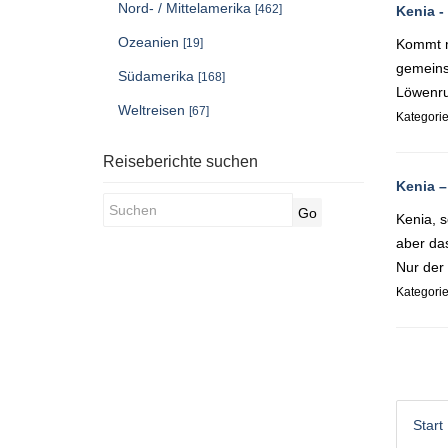
Nord- / Mittelamerika
[462]
Kenia -
Ozeanien
[19]
Kommt m
gemeins
Südamerika
[168]
Löwenru
Weltreisen
[67]
Kategori
Reiseberichte suchen
Kenia –
Go
Kenia, 
aber das
Nur der 
Kategori
Start