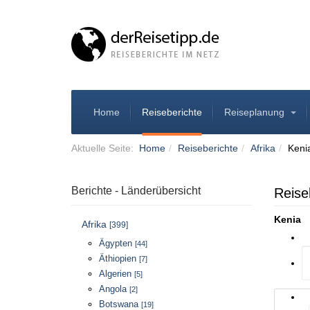
Home
Reiseberichte
Reiseplanung
Aktuelle Seite:
Home
Reiseberichte
Afrika
Keni
Berichte - Länderübersicht
Reise
Kenia
Afrika
[399]
Ägypten
[44]
Äthiopien
[7]
Algerien
[5]
Angola
[2]
Botswana
[19]