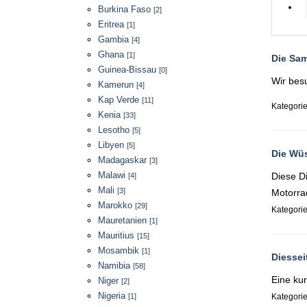
Burkina Faso
[2]
Eritrea
[1]
Gambia
[4]
Ghana
[1]
Die Sam
Guinea-Bissau
[0]
Wir bes
Kamerun
[4]
Kap Verde
[11]
Kategori
Kenia
[33]
Lesotho
[5]
Libyen
[5]
Die Wüs
Madagaskar
[3]
Malawi
Diese Di
[4]
Mali
[3]
Motorrad
Marokko
[29]
Kategori
Mauretanien
[1]
Mauritius
[15]
Mosambik
[1]
Diessei
Namibia
[58]
Eine ku
Niger
[2]
Nigeria
[1]
Kategori