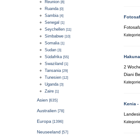
Reunion
[8]
Ruanda
[0]
Sambia
[4]
Fotosaf
Senegal
[1]
Fotosafa
Seychellen
[11]
Kategori
Simbabwe
[10]
Somalia
[1]
Sudan
[3]
Hakuna 
Südafrika
[55]
Swaziland
[1]
2 Woche
Tansania
[29]
Diani B
Tunesien
[12]
Kategori
Uganda
[3]
Zaire
[1]
Asien
[635]
Kenia -
Australien
[78]
Landesi
Europa
[1396]
Kategori
Neuseeland
[57]