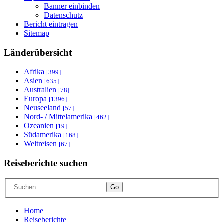
Banner einbinden
Datenschutz
Bericht eintragen
Sitemap
Länderübersicht
Afrika
[399]
Asien
[635]
Australien
[78]
Europa
[1396]
Neuseeland
[57]
Nord- / Mittelamerika
[462]
Ozeanien
[19]
Südamerika
[168]
Weltreisen
[67]
Reiseberichte suchen
Go
Home
Reiseberichte