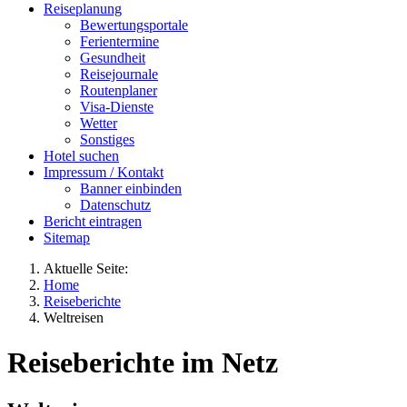
Reiseplanung
Bewertungsportale
Ferientermine
Gesundheit
Reisejournale
Routenplaner
Visa-Dienste
Wetter
Sonstiges
Hotel suchen
Impressum / Kontakt
Banner einbinden
Datenschutz
Bericht eintragen
Sitemap
Aktuelle Seite:
Home
Reiseberichte
Weltreisen
Reiseberichte im Netz