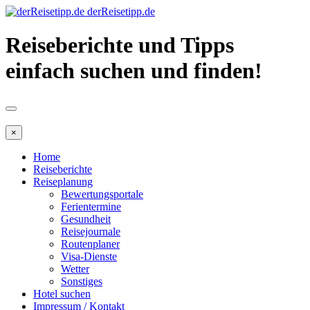
derReisetipp.de
Reiseberichte und Tipps
einfach suchen und finden!
×
Home
Reiseberichte
Reiseplanung
Bewertungsportale
Ferientermine
Gesundheit
Reisejournale
Routenplaner
Visa-Dienste
Wetter
Sonstiges
Hotel suchen
Impressum / Kontakt