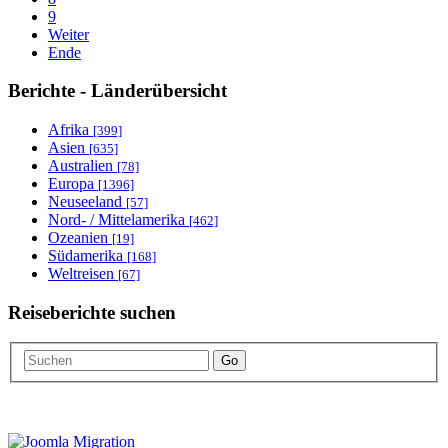
9
Weiter
Ende
Berichte - Länderübersicht
Afrika
[399]
Asien
[635]
Australien
[78]
Europa
[1396]
Neuseeland
[57]
Nord- / Mittelamerika
[462]
Ozeanien
[19]
Südamerika
[168]
Weltreisen
[67]
Reiseberichte suchen
Go