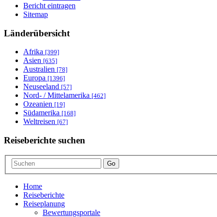
Bericht eintragen
Sitemap
Länderübersicht
Afrika
[399]
Asien
[635]
Australien
[78]
Europa
[1396]
Neuseeland
[57]
Nord- / Mittelamerika
[462]
Ozeanien
[19]
Südamerika
[168]
Weltreisen
[67]
Reiseberichte suchen
Go
Home
Reiseberichte
Reiseplanung
Bewertungsportale