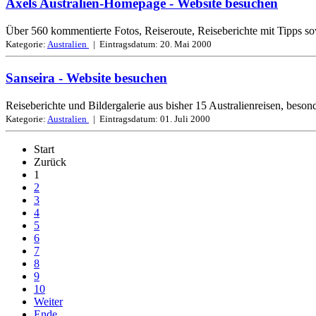
Axels Australien-Homepage
- Website besuchen
Über 560 kommentierte Fotos, Reiseroute, Reiseberichte mit Tipps so
Kategorie:
Australien
| Eintragsdatum:
20. Mai 2000
Sanseira
- Website besuchen
Reiseberichte und Bildergalerie aus bisher 15 Australienreisen, beson
Kategorie:
Australien
| Eintragsdatum:
01. Juli 2000
Start
Zurück
1
2
3
4
5
6
7
8
9
10
Weiter
Ende