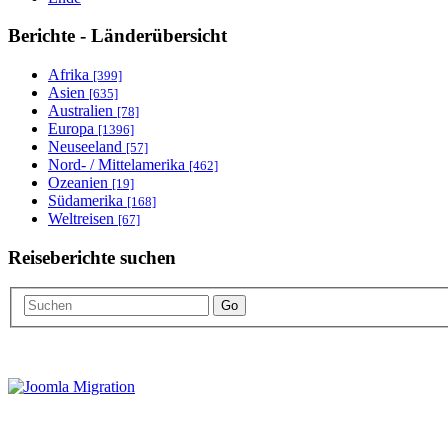
Berichte - Länderübersicht
Afrika
[399]
Asien
[635]
Australien
[78]
Europa
[1396]
Neuseeland
[57]
Nord- / Mittelamerika
[462]
Ozeanien
[19]
Südamerika
[168]
Weltreisen
[67]
Reiseberichte suchen
Go