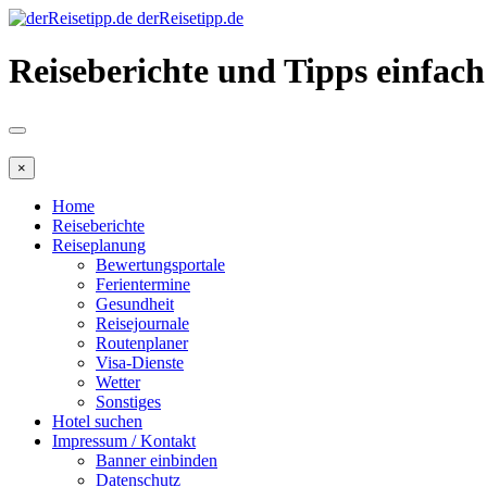
derReisetipp.de
Reiseberichte und Tipps einfach
×
Home
Reiseberichte
Reiseplanung
Bewertungsportale
Ferientermine
Gesundheit
Reisejournale
Routenplaner
Visa-Dienste
Wetter
Sonstiges
Hotel suchen
Impressum / Kontakt
Banner einbinden
Datenschutz