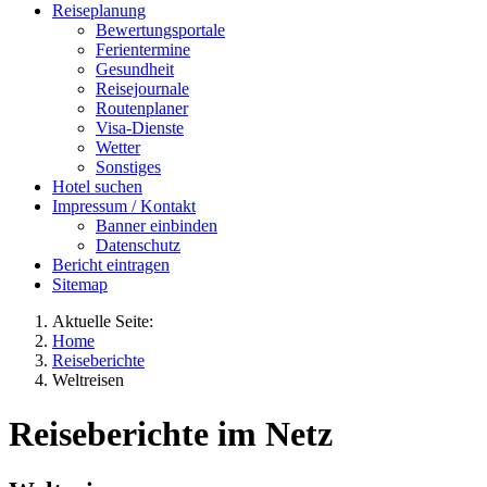
Reiseplanung
Bewertungsportale
Ferientermine
Gesundheit
Reisejournale
Routenplaner
Visa-Dienste
Wetter
Sonstiges
Hotel suchen
Impressum / Kontakt
Banner einbinden
Datenschutz
Bericht eintragen
Sitemap
Aktuelle Seite:
Home
Reiseberichte
Weltreisen
Reiseberichte im Netz