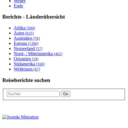
Weiter
Ende
Berichte - Länderübersicht
Afrika
[399]
Asien
[635]
Australien
[78]
Europa
[1396]
Neuseeland
[57]
Nord- / Mittelamerika
[462]
Ozeanien
[19]
Südamerika
[168]
Weltreisen
[67]
Reiseberichte suchen
Go