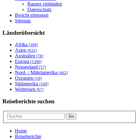
Banner einbinden
Datenschutz
Bericht eintragen
Sitemap
Länderübersicht
Afrika
[399]
Asien
[635]
Australien
[78]
Europa
[1396]
Neuseeland
[57]
Nord- / Mittelamerika
[462]
Ozeanien
[19]
Südamerika
[168]
Weltreisen
[67]
Reiseberichte suchen
Go
Home
Reiseberichte