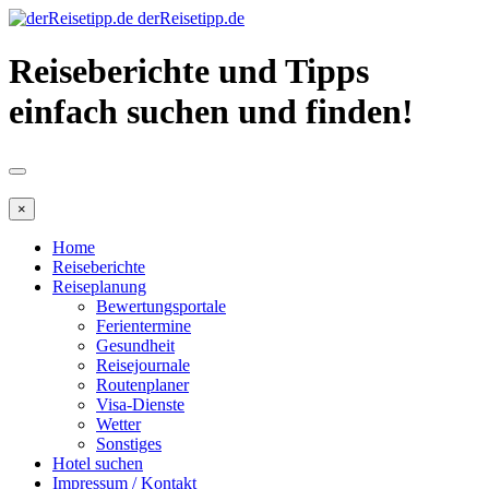
derReisetipp.de
Reiseberichte und Tipps
einfach suchen und finden!
×
Home
Reiseberichte
Reiseplanung
Bewertungsportale
Ferientermine
Gesundheit
Reisejournale
Routenplaner
Visa-Dienste
Wetter
Sonstiges
Hotel suchen
Impressum / Kontakt